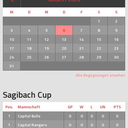
M
D
M
D
F
S
S
1
2
3
4
5
6
7
8
9
10
11
12
13
14
15
16
17
18
19
20
21
22
23
24
25
26
27
28
29
30
31
Alle Begegnungen ansehen
Sagibach Cup
Pos.
Mannschaft
GP
W
L
UN
PTS
1
Capital Bulls
0
0
0
0
0
1
Capital Rangers
0
0
0
0
0