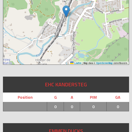
Leaflet
|
Map data ©
OpenStreetMap
contributors
EHC KANDERSTEG
Position
G
A
PIM
GA
0
0
0
0
EMMEN DUCKS