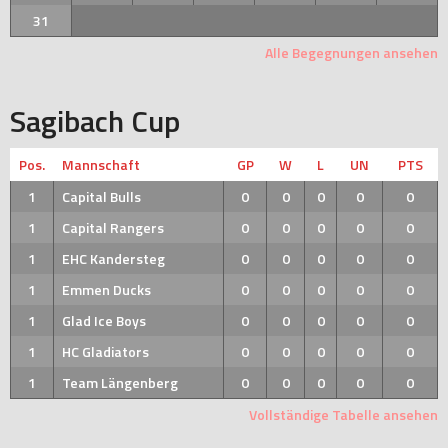
31
Alle Begegnungen ansehen
Sagibach Cup
Pos.
Mannschaft
GP
W
L
UN
PTS
1
Capital Bulls
0
0
0
0
0
1
Capital Rangers
0
0
0
0
0
1
EHC Kandersteg
0
0
0
0
0
1
Emmen Ducks
0
0
0
0
0
1
Glad Ice Boys
0
0
0
0
0
1
HC Gladiators
0
0
0
0
0
1
Team Längenberg
0
0
0
0
0
Vollständige Tabelle ansehen