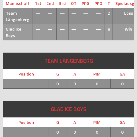
Mannschaft
1st
2nd
3rd
OT
PPG
PPO
T
Spielausg
Team
—
—
—
—
—
—
2
Loss
Längenberg
Glad Ice
—
—
—
—
—
—
8
Win
Boys
TEAM LÄNGENBERG
Position
G
A
PIM
GA
0
0
0
0
GLAD ICE BOYS
Position
G
A
PIM
GA
0
0
0
0