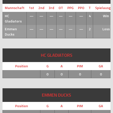
Mannschaft
1st
2nd
3rd
OT
PPG
PPO
T
Spielausg
HC
—
—
—
—
—
—
4
Win
Gladiators
Emmen
—
—
—
—
—
—
2
Loss
Ducks
HC GLADIATORS
Position
G
A
PIM
GA
0
0
0
0
EMMEN DUCKS
Position
G
A
PIM
GA