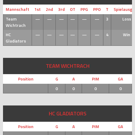
Mannschaft
1st
2nd
3rd
OT
PPG
PPO
T
Spielausg
Team
—
—
—
—
—
—
3
Loss
Wichtrach
HC
—
—
—
—
—
—
4
Win
Gladiators
TEAM WICHTRACH
Position
G
A
PIM
GA
0
0
0
0
HC GLADIATORS
Position
G
A
PIM
GA