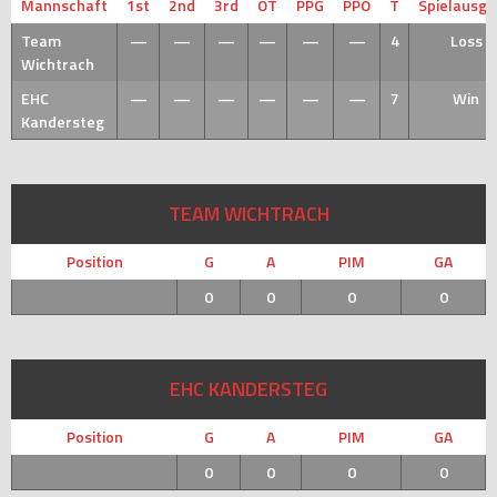
Mannschaft
1st
2nd
3rd
OT
PPG
PPO
T
Spielausg
Team
—
—
—
—
—
—
4
Loss
Wichtrach
EHC
—
—
—
—
—
—
7
Win
Kandersteg
TEAM WICHTRACH
Position
G
A
PIM
GA
0
0
0
0
EHC KANDERSTEG
Position
G
A
PIM
GA
0
0
0
0