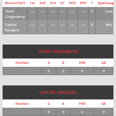
Mannschaft
1st
2nd
3rd
OT
PPG
PPO
T
Spielausg
Team
—
—
—
—
—
—
2
Loss
Längenberg
Capital
—
—
—
—
—
—
5
Win
Rangers
TEAM LÄNGENBERG
Position
G
A
PIM
GA
0
0
0
0
CAPITAL RANGERS
Position
G
A
PIM
GA
0
0
0
0