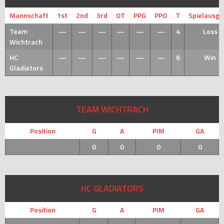
Mannschaft
1st
2nd
3rd
OT
PPG
PPO
T
Spielausg
Team
—
—
—
—
—
—
4
Loss
Wichtrach
HC
—
—
—
—
—
—
6
Win
Gladiators
TEAM WICHTRACH
Position
G
A
PIM
GA
0
0
0
0
HC GLADIATORS
Position
G
A
PIM
GA