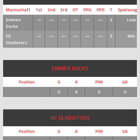
Mannschaft
1st
2nd
3rd
OT
PPG
PPO
T
Spielausg
Emmen
—
—
—
—
—
—
3
Loss
Ducks
HC
—
—
—
—
—
—
5
Win
Gladiators
EMMEN DUCKS
Position
G
A
PIM
GA
0
0
0
0
HC GLADIATORS
Position
G
A
PIM
GA