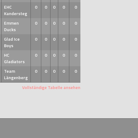
EHC
0
0
0
0
0
Kandersteg
Emmen
0
0
0
0
0
Ducks
Glad Ice
0
0
0
0
0
Boys
HC
0
0
0
0
0
Gladiators
Team
0
0
0
0
0
Längenberg
Vollständige Tabelle ansehen