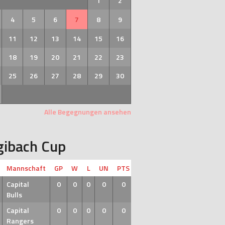
1
2
4
5
6
7
8
9
11
12
13
14
15
16
18
19
20
21
22
23
25
26
27
28
29
30
Alle Begegnungen ansehen
gibach Cup
Mannschaft
GP
W
L
UN
PTS
Capital
0
0
0
0
0
Bulls
Capital
0
0
0
0
0
Rangers