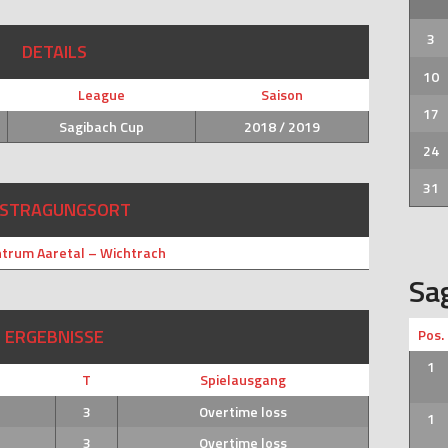
3
DETAILS
10
League
Saison
17
Sagibach Cup
2018 / 2019
24
31
STRAGUNGSORT
trum Aaretal – Wichtrach
Sa
ERGEBNISSE
Pos.
1
T
Spielausgang
3
Overtime loss
1
3
Overtime loss