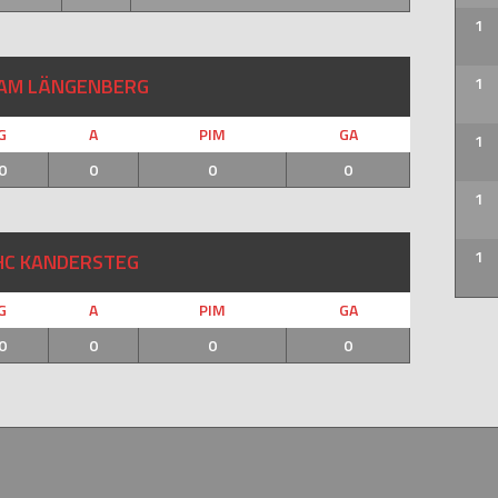
1
AM LÄNGENBERG
1
G
A
PIM
GA
1
0
0
0
0
1
1
HC KANDERSTEG
G
A
PIM
GA
0
0
0
0