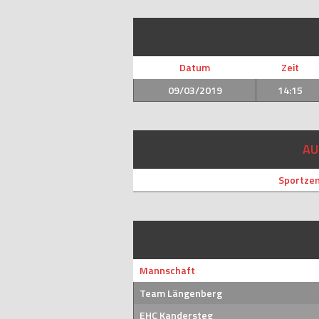
Datum
Zeit
09/03/2019
14:15
AU
Sportzen
Mannschaft
Team Längenberg
EHC Kandersteg