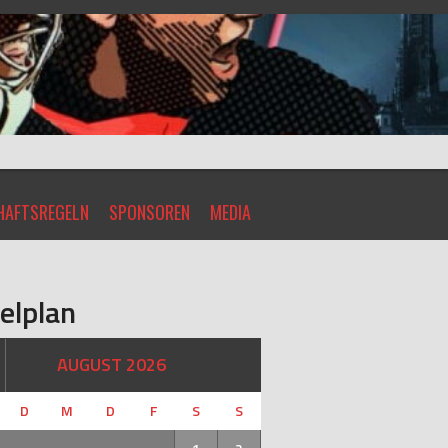
AFTSREGELN
SPONSOREN
MEDIA
elplan
AUGUST 2026
D
M
D
F
S
S