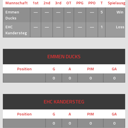
Mannschaft
1st
2nd
3rd
OT
PPG
PPO
T
Spielausg
Emmen
—
—
—
—
—
—
5
Win
Ducks
EHC
—
—
—
—
—
—
1
Loss
Kandersteg
EMMEN DUCKS
Position
G
A
PIM
GA
0
0
0
0
EHC KANDERSTEG
Position
G
A
PIM
GA
0
0
0
0