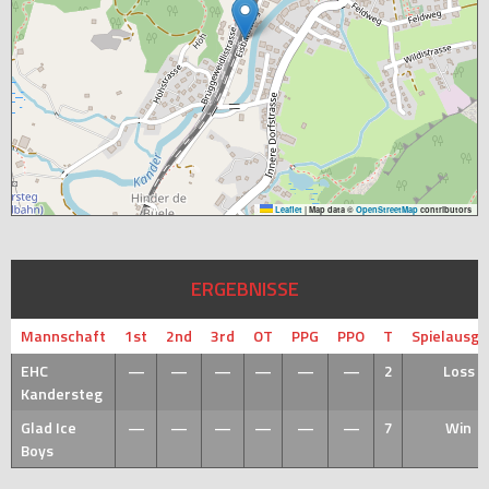
Leaflet
|
Map data ©
OpenStreetMap
contributors
ERGEBNISSE
Mannschaft
1st
2nd
3rd
OT
PPG
PPO
T
Spielausg
EHC
—
—
—
—
—
—
2
Loss
Kandersteg
Glad Ice
—
—
—
—
—
—
7
Win
Boys