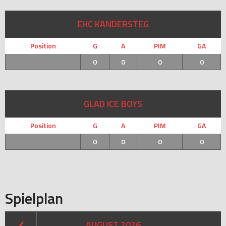
EHC KANDERSTEG
Position
G
A
PIM
GA
0
0
0
0
GLAD ICE BOYS
Position
G
A
PIM
GA
0
0
0
0
Spielplan
AUGUST 2026