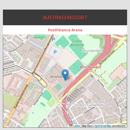
AUSTRAGUNGSORT
PostFinance Arena
Leaflet
|
Map data ©
OpenStreetMap
contributors