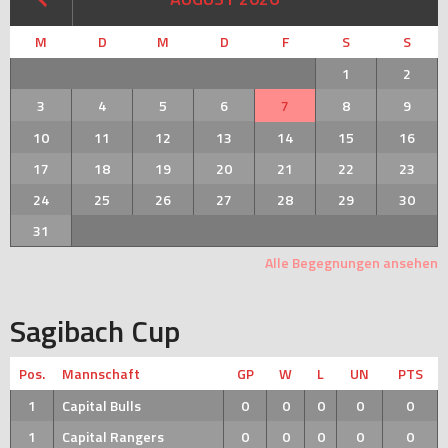
M
D
M
D
F
S
S
1
2
3
4
5
6
7
8
9
10
11
12
13
14
15
16
17
18
19
20
21
22
23
24
25
26
27
28
29
30
31
Alle Begegnungen ansehen
Sagibach Cup
Pos.
Mannschaft
GP
W
L
UN
PTS
1
Capital Bulls
0
0
0
0
0
1
Capital Rangers
0
0
0
0
0