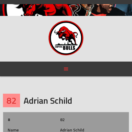
Skip
to
content
82
Adrian Schild
#
82
Name
Adrian Schild