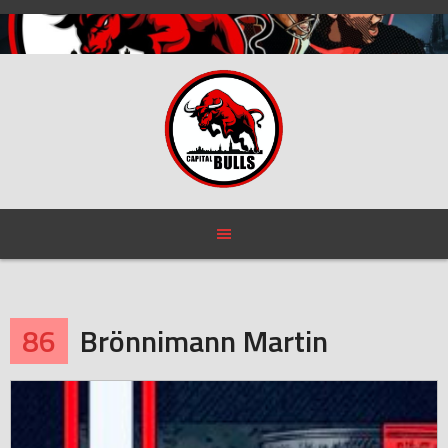
Skip
to
content
86
Brönnimann Martin