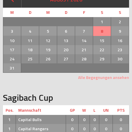
M
D
M
D
F
S
S
1
2
3
4
5
6
7
8
9
10
11
12
13
14
15
16
17
18
19
20
21
22
23
24
25
26
27
28
29
30
31
Alle Begegnungen ansehen
Sagibach Cup
Pos.
Mannschaft
GP
W
L
UN
PTS
1
Capital Bulls
0
0
0
0
0
1
Capital Rangers
0
0
0
0
0