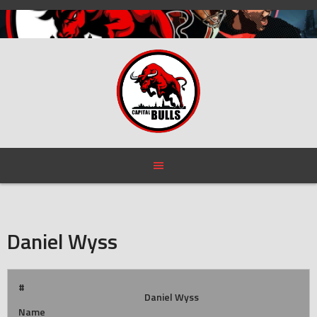
Skip
to
content
Daniel Wyss
#
Daniel Wyss
Name