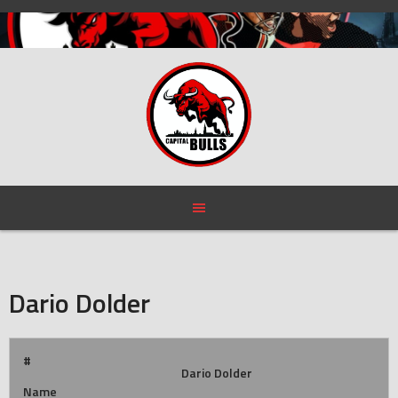
Skip
to
content
Dario Dolder
#
Dario Dolder
Name