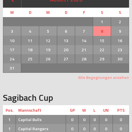
M
D
M
D
F
S
S
1
2
3
4
5
6
7
8
9
10
11
12
13
14
15
16
17
18
19
20
21
22
23
24
25
26
27
28
29
30
31
Alle Begegnungen ansehen
Sagibach Cup
Pos.
Mannschaft
GP
W
L
UN
PTS
1
Capital Bulls
0
0
0
0
0
1
Capital Rangers
0
0
0
0
0