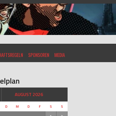
AFTSREGELN
SPONSOREN
MEDIA
elplan
AUGUST 2026
D
M
D
F
S
S