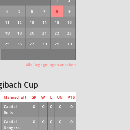
1
2
4
5
6
7
8
9
11
12
13
14
15
16
18
19
20
21
22
23
25
26
27
28
29
30
Alle Begegnungen ansehen
gibach Cup
Mannschaft
GP
W
L
UN
PTS
Capital
0
0
0
0
0
Bulls
Capital
0
0
0
0
0
Rangers