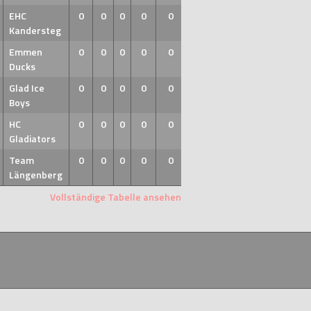
EHC
0
0
0
0
0
Kandersteg
Emmen
0
0
0
0
0
Ducks
Glad Ice
0
0
0
0
0
Boys
HC
0
0
0
0
0
Gladiators
Team
0
0
0
0
0
Längenberg
Vollständige Tabelle ansehen