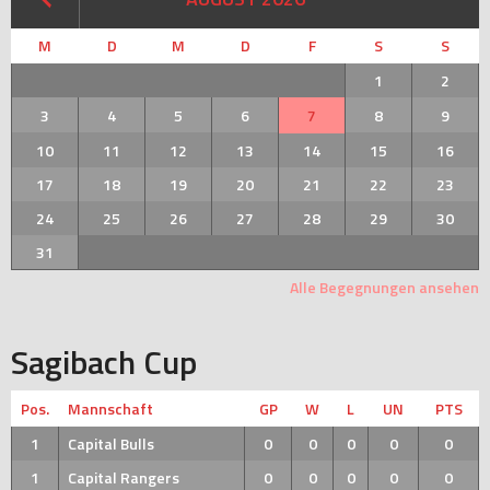
M
D
M
D
F
S
S
1
2
3
4
5
6
7
8
9
10
11
12
13
14
15
16
17
18
19
20
21
22
23
24
25
26
27
28
29
30
31
Alle Begegnungen ansehen
Sagibach Cup
Pos.
Mannschaft
GP
W
L
UN
PTS
1
Capital Bulls
0
0
0
0
0
1
Capital Rangers
0
0
0
0
0