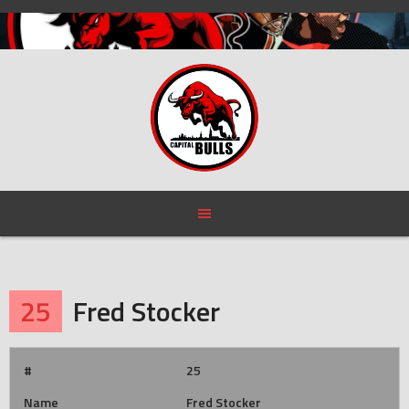
Skip
to
content
25
Fred Stocker
#
25
Name
Fred Stocker