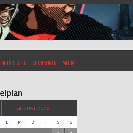
AFTSREGELN
SPONSOREN
MEDIA
elplan
AUGUST 2026
D
M
D
F
S
S