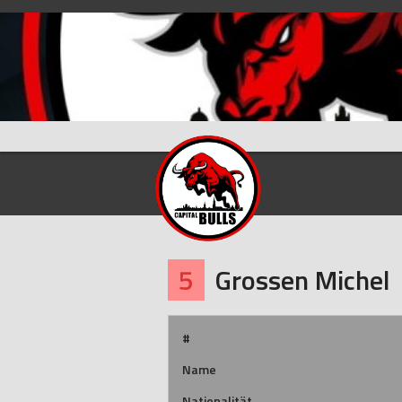
Skip
to
content
5
Grossen Michel
#
Name
Nationalität