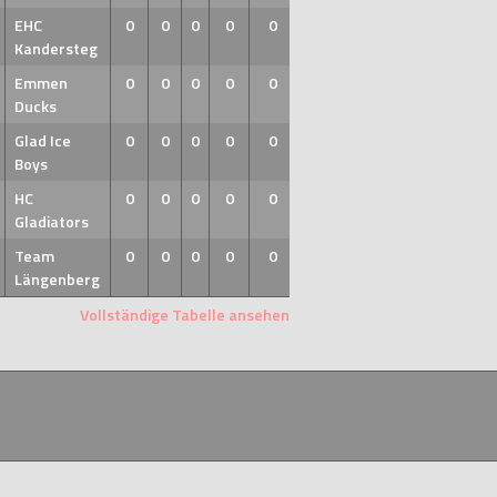
EHC
0
0
0
0
0
Kandersteg
Emmen
0
0
0
0
0
Ducks
Glad Ice
0
0
0
0
0
Boys
HC
0
0
0
0
0
Gladiators
Team
0
0
0
0
0
Längenberg
Vollständige Tabelle ansehen