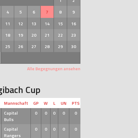
1
2
4
5
6
7
8
9
11
12
13
14
15
16
18
19
20
21
22
23
25
26
27
28
29
30
Alle Begegnungen ansehen
gibach Cup
Mannschaft
GP
W
L
UN
PTS
Capital
0
0
0
0
0
Bulls
Capital
0
0
0
0
0
Rangers