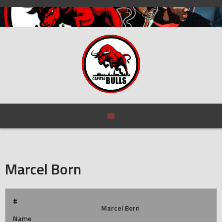
Skip
to
content
Marcel Born
#
Marcel Born
Name