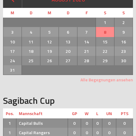
M
D
M
D
F
S
S
1
2
3
4
5
6
7
8
9
10
11
12
13
14
15
16
17
18
19
20
21
22
23
24
25
26
27
28
29
30
31
Alle Begegnungen ansehen
Sagibach Cup
Pos.
Mannschaft
GP
W
L
UN
PTS
1
Capital Bulls
0
0
0
0
0
1
Capital Rangers
0
0
0
0
0