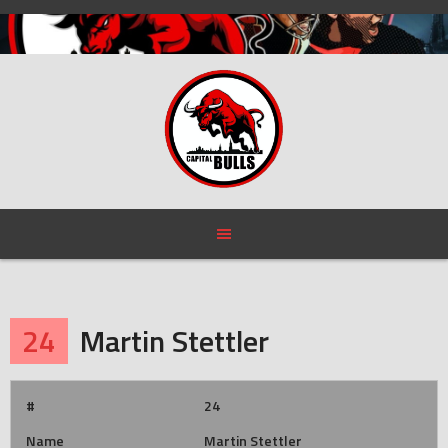
Skip
to
content
24
Martin Stettler
#
24
Name
Martin Stettler