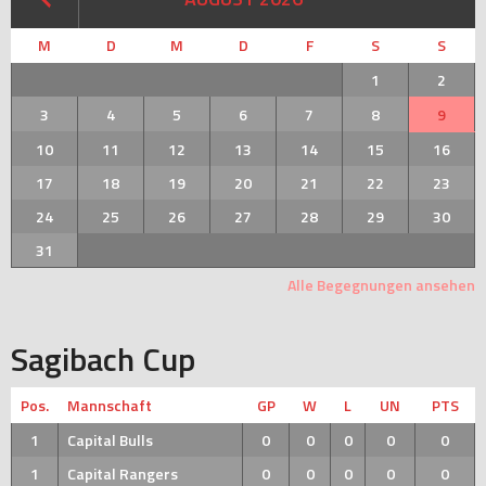
M
D
M
D
F
S
S
1
2
3
4
5
6
7
8
9
10
11
12
13
14
15
16
17
18
19
20
21
22
23
24
25
26
27
28
29
30
31
Alle Begegnungen ansehen
Sagibach Cup
Pos.
Mannschaft
GP
W
L
UN
PTS
1
Capital Bulls
0
0
0
0
0
1
Capital Rangers
0
0
0
0
0