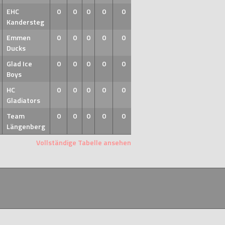
EHC
0
0
0
0
0
Kandersteg
Emmen
0
0
0
0
0
Ducks
Glad Ice
0
0
0
0
0
Boys
HC
0
0
0
0
0
Gladiators
Team
0
0
0
0
0
Längenberg
Vollständige Tabelle ansehen