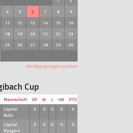
1
2
4
5
6
7
8
9
11
12
13
14
15
16
18
19
20
21
22
23
25
26
27
28
29
30
Alle Begegnungen ansehen
gibach Cup
Mannschaft
GP
W
L
UN
PTS
Capital
0
0
0
0
0
Bulls
Capital
0
0
0
0
0
Rangers