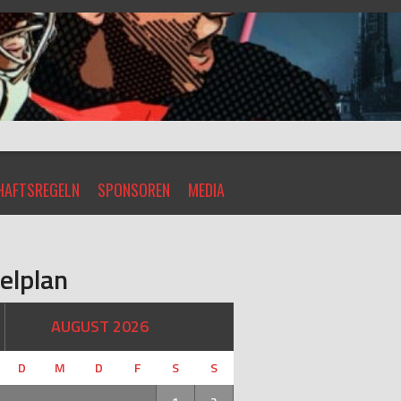
AFTSREGELN
SPONSOREN
MEDIA
elplan
AUGUST 2026
D
M
D
F
S
S