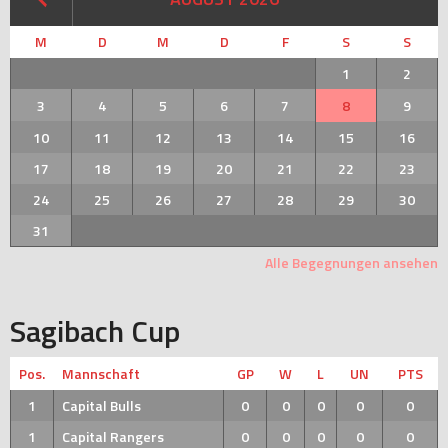
M
D
M
D
F
S
S
1
2
3
4
5
6
7
8
9
10
11
12
13
14
15
16
17
18
19
20
21
22
23
24
25
26
27
28
29
30
31
Alle Begegnungen ansehen
Sagibach Cup
Pos.
Mannschaft
GP
W
L
UN
PTS
1
Capital Bulls
0
0
0
0
0
1
Capital Rangers
0
0
0
0
0