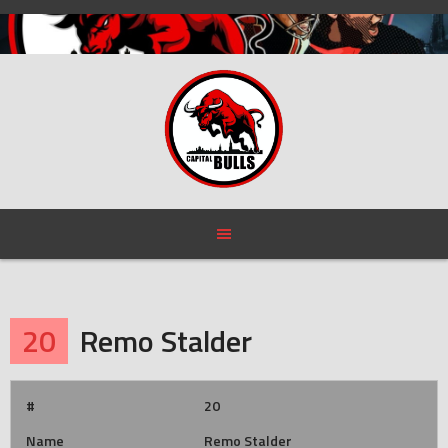
Skip
to
content
20
Remo Stalder
#
20
Name
Remo Stalder