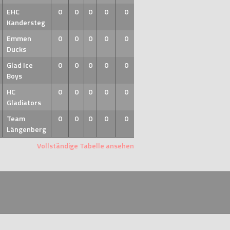
EHC
0
0
0
0
0
Kandersteg
Emmen
0
0
0
0
0
Ducks
Glad Ice
0
0
0
0
0
Boys
HC
0
0
0
0
0
Gladiators
Team
0
0
0
0
0
Längenberg
Vollständige Tabelle ansehen