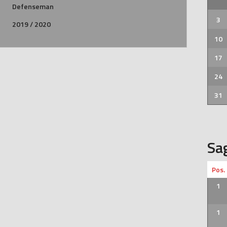
Defenseman
3
2019 / 2020
10
17
24
31
Sa
Pos.
1
1