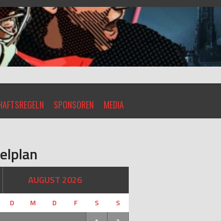
AFTSREGELN
SPONSOREN
MEDIA
elplan
AUGUST 2026
D
M
D
F
S
S