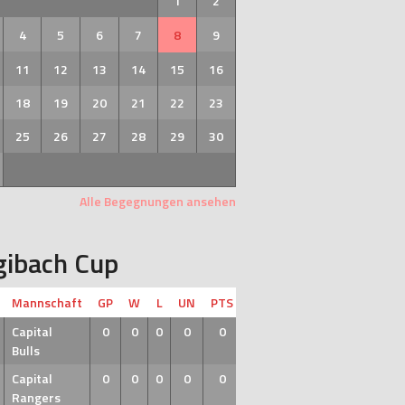
1
2
4
5
6
7
8
9
11
12
13
14
15
16
18
19
20
21
22
23
25
26
27
28
29
30
Alle Begegnungen ansehen
gibach Cup
Mannschaft
GP
W
L
UN
PTS
Capital
0
0
0
0
0
Bulls
Capital
0
0
0
0
0
Rangers