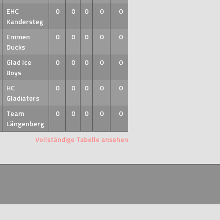
EHC
0
0
0
0
0
Kandersteg
Emmen
0
0
0
0
0
Ducks
Glad Ice
0
0
0
0
0
Boys
HC
0
0
0
0
0
Gladiators
Team
0
0
0
0
0
Längenberg
Vollständige Tabelle ansehen