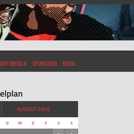
AFTSREGELN
SPONSOREN
MEDIA
elplan
AUGUST 2026
D
M
D
F
S
S