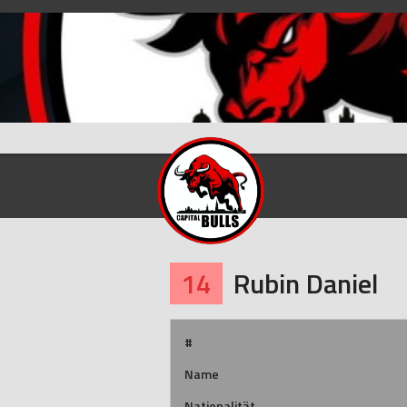
Skip
to
content
14
Rubin Daniel
#
Name
Nationalität