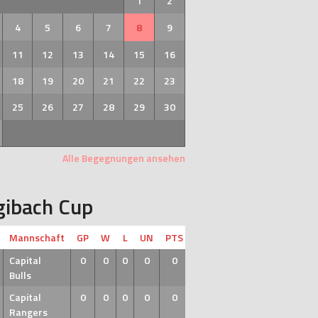
1
2
4
5
6
7
8
9
11
12
13
14
15
16
18
19
20
21
22
23
25
26
27
28
29
30
Alle Begegnungen ansehen
gibach Cup
Mannschaft
GP
W
L
UN
PTS
Capital
0
0
0
0
0
Bulls
Capital
0
0
0
0
0
Rangers