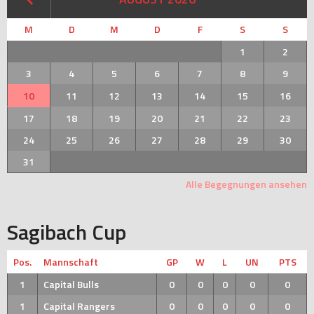
M
D
M
D
F
S
S
1
2
3
4
5
6
7
8
9
10
11
12
13
14
15
16
17
18
19
20
21
22
23
24
25
26
27
28
29
30
31
Alle Begegnungen ansehen
Sagibach Cup
Pos.
Mannschaft
GP
W
L
UN
PTS
1
Capital Bulls
0
0
0
0
0
1
Capital Rangers
0
0
0
0
0