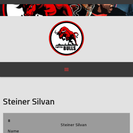
Skip
to
content
Steiner Silvan
#
Steiner Silvan
Name