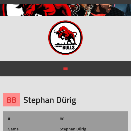
Skip
to
content
88
Stephan Dürig
#
88
Name
Stephan Dürig