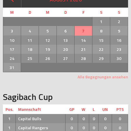
M
D
M
D
F
S
S
1
2
3
4
5
6
7
8
9
10
11
12
13
14
15
16
17
18
19
20
21
22
23
24
25
26
27
28
29
30
31
Alle Begegnungen ansehen
Sagibach Cup
Pos.
Mannschaft
GP
W
L
UN
PTS
1
Capital Bulls
0
0
0
0
0
1
Capital Rangers
0
0
0
0
0