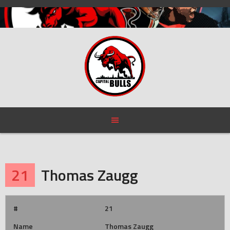
Skip
to
content
21
Thomas Zaugg
#
21
Name
Thomas Zaugg