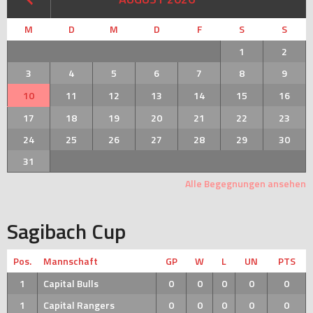
M
D
M
D
F
S
S
1
2
3
4
5
6
7
8
9
10
11
12
13
14
15
16
17
18
19
20
21
22
23
24
25
26
27
28
29
30
31
Alle Begegnungen ansehen
Sagibach Cup
Pos.
Mannschaft
GP
W
L
UN
PTS
1
Capital Bulls
0
0
0
0
0
1
Capital Rangers
0
0
0
0
0