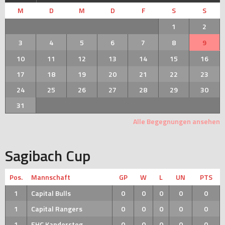
M
D
M
D
F
S
S
1
2
3
4
5
6
7
8
9
10
11
12
13
14
15
16
17
18
19
20
21
22
23
24
25
26
27
28
29
30
31
Alle Begegnungen ansehen
Sagibach Cup
Pos.
Mannschaft
GP
W
L
UN
PTS
1
Capital Bulls
0
0
0
0
0
1
Capital Rangers
0
0
0
0
0
1
EHC Kandersteg
0
0
0
0
0