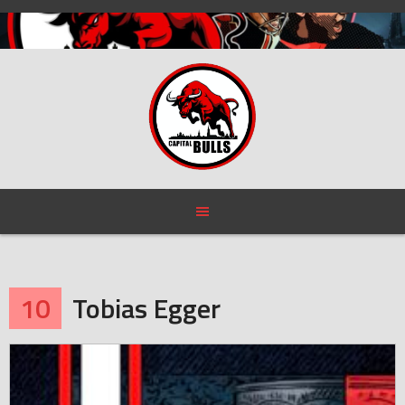
Skip
to
content
10
Tobias Egger