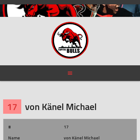
Skip
to
content
17
von Känel Michael
#
17
Name
von Känel Michael