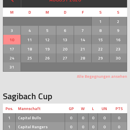
M
D
M
D
F
S
S
1
2
3
4
5
6
7
8
9
10
11
12
13
14
15
16
17
18
19
20
21
22
23
24
25
26
27
28
29
30
31
Alle Begegnungen ansehen
Sagibach Cup
Pos.
Mannschaft
GP
W
L
UN
PTS
1
Capital Bulls
0
0
0
0
0
1
Capital Rangers
0
0
0
0
0