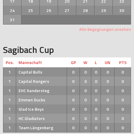
17
18
19
20
21
22
23
24
25
26
27
28
29
30
31
Alle Begegnungen ansehen
Sagibach Cup
Pos.
Mannschaft
GP
W
L
UN
PTS
1
Capital Bulls
0
0
0
0
0
1
Capital Rangers
0
0
0
0
0
1
EHC Kandersteg
0
0
0
0
0
1
Emmen Ducks
0
0
0
0
0
1
Glad Ice Boys
0
0
0
0
0
1
HC Gladiators
0
0
0
0
0
1
Team Längenberg
0
0
0
0
0