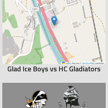
Leaflet
|
Map data ©
OpenStreetMap
contributors
Glad Ice Boys vs HC Gladiators