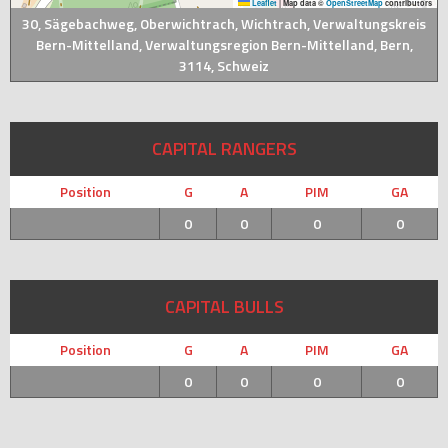
Leaflet
|
Map data ©
OpenStreetMap
contributors
30, Sägebachweg, Oberwichtrach, Wichtrach, Verwaltungskreis
Bern-Mittelland, Verwaltungsregion Bern-Mittelland, Bern,
3114, Schweiz
CAPITAL RANGERS
Position
G
A
PIM
GA
0
0
0
0
CAPITAL BULLS
Position
G
A
PIM
GA
0
0
0
0