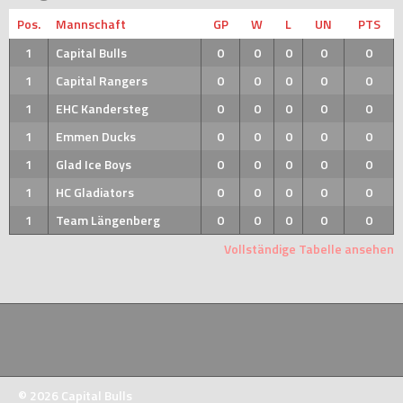
Pos.
Mannschaft
GP
W
L
UN
PTS
1
Capital Bulls
0
0
0
0
0
1
Capital Rangers
0
0
0
0
0
1
EHC Kandersteg
0
0
0
0
0
1
Emmen Ducks
0
0
0
0
0
1
Glad Ice Boys
0
0
0
0
0
1
HC Gladiators
0
0
0
0
0
1
Team Längenberg
0
0
0
0
0
Vollständige Tabelle ansehen
© 2026 Capital Bulls