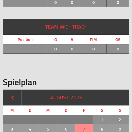
0
0
0
0
TEAM WICHTRACH
Position
G
A
PIM
GA
0
0
0
0
Spielplan
AUGUST 2026
M
D
M
D
F
S
S
1
2
3
4
5
6
7
8
9