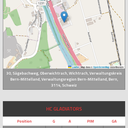
Leaflet
|
Map data ©
OpenStreetMap
contributors
30, Sägebachweg, Oberwichtrach, Wichtrach, Verwaltungskreis
Bern-Mittelland, Verwaltungsregion Bern-Mittelland, Bern,
3114, Schweiz
HC GLADIATORS
Position
G
A
PIM
GA