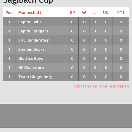
Pos.
Mannschaft
GP
W
L
UN
PTS
1
Capital Bulls
0
0
0
0
0
1
Capital Rangers
0
0
0
0
0
1
EHC Kandersteg
0
0
0
0
0
1
Emmen Ducks
0
0
0
0
0
1
Glad Ice Boys
0
0
0
0
0
1
HC Gladiators
0
0
0
0
0
1
Team Längenberg
0
0
0
0
0
Vollständige Tabelle ansehen