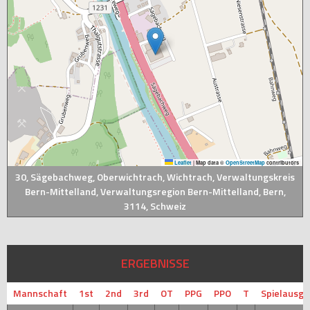
Leaflet
|
Map data ©
OpenStreetMap
contributors
30, Sägebachweg, Oberwichtrach, Wichtrach, Verwaltungskreis
Bern-Mittelland, Verwaltungsregion Bern-Mittelland, Bern,
3114, Schweiz
ERGEBNISSE
Mannschaft
1st
2nd
3rd
OT
PPG
PPO
T
Spielausg