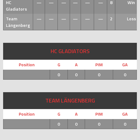
HC
—
—
—
—
—
—
8
Win
Gladiators
Team
—
—
—
—
—
—
2
Loss
Längenberg
HC GLADIATORS
Position
G
A
PIM
GA
0
0
0
0
TEAM LÄNGENBERG
Position
G
A
PIM
GA
0
0
0
0