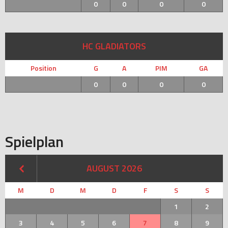
0
0
0
0
HC GLADIATORS
Position
G
A
PIM
GA
0
0
0
0
Spielplan
AUGUST 2026
M
D
M
D
F
S
S
1
2
3
4
5
6
7
8
9