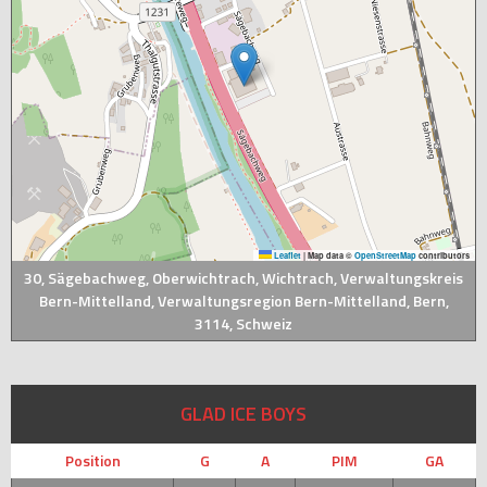
Leaflet
|
Map data ©
OpenStreetMap
contributors
30, Sägebachweg, Oberwichtrach, Wichtrach, Verwaltungskreis
Bern-Mittelland, Verwaltungsregion Bern-Mittelland, Bern,
3114, Schweiz
GLAD ICE BOYS
Position
G
A
PIM
GA