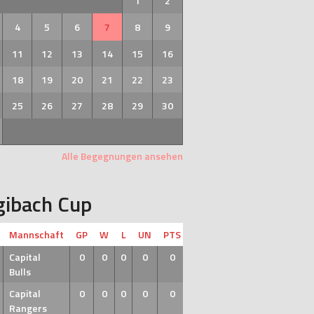
1
2
4
5
6
7
8
9
11
12
13
14
15
16
18
19
20
21
22
23
25
26
27
28
29
30
Alle Begegnungen ansehen
gibach Cup
Mannschaft
GP
W
L
UN
PTS
Capital
0
0
0
0
0
Bulls
Capital
0
0
0
0
0
Rangers