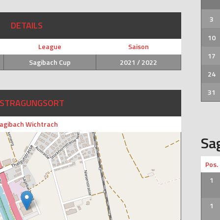
3
DETAILS
10
League
Saison
17
Sagibach Cup
2021 / 2022
24
31
STRAGUNGSORT
agibach Wichtrach
Sa
Pos.
1
1