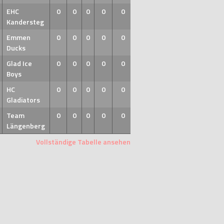
EHC
0
0
0
0
0
Kandersteg
Emmen
0
0
0
0
0
Ducks
Glad Ice
0
0
0
0
0
Boys
HC
0
0
0
0
0
Gladiators
Team
0
0
0
0
0
Längenberg
Vollständige Tabelle ansehen