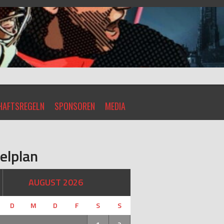
AFTSREGELN
SPONSOREN
MEDIA
elplan
AUGUST 2026
D
M
D
F
S
S