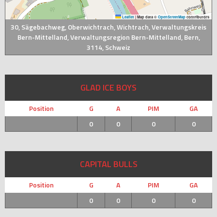
Leaflet
|
Map data ©
OpenStreetMap
contributors
30, Sägebachweg, Oberwichtrach, Wichtrach, Verwaltungskreis
Bern-Mittelland, Verwaltungsregion Bern-Mittelland, Bern,
3114, Schweiz
GLAD ICE BOYS
Position
G
A
PIM
GA
0
0
0
0
CAPITAL BULLS
Position
G
A
PIM
GA
0
0
0
0