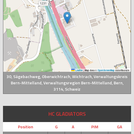
Leaflet
|
Map data ©
OpenStreetMap
contributors
30, Sägebachweg, Oberwichtrach, Wichtrach, Verwaltungskreis
Bern-Mittelland, Verwaltungsregion Bern-Mittelland, Bern,
3114, Schweiz
HC GLADIATORS
Position
G
A
PIM
GA