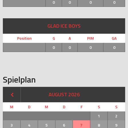
0
0
0
0
GLAD ICE BOYS
Position
G
A
PIM
GA
0
0
0
0
Spielplan
AUGUST 2026
M
D
M
D
F
S
S
1
2
3
4
5
6
7
8
9