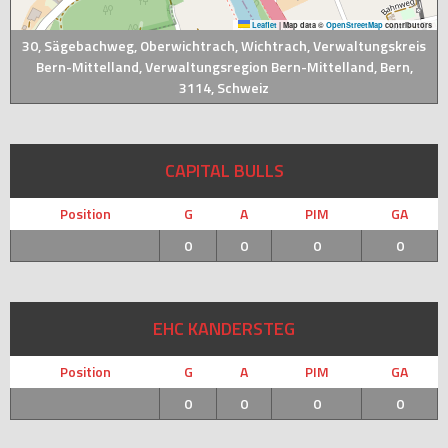
Leaflet
|
Map data ©
OpenStreetMap
contributors
30, Sägebachweg, Oberwichtrach, Wichtrach, Verwaltungskreis
Bern-Mittelland, Verwaltungsregion Bern-Mittelland, Bern,
3114, Schweiz
CAPITAL BULLS
Position
G
A
PIM
GA
0
0
0
0
EHC KANDERSTEG
Position
G
A
PIM
GA
0
0
0
0