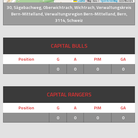
Leaflet
|
Map data ©
OpenStreetMap
contributors
30, Sägebachweg, Oberwichtrach, Wichtrach, Verwaltungskreis
Bern-Mittelland, Verwaltungsregion Bern-Mittelland, Bern,
3114, Schweiz
CAPITAL BULLS
Position
G
A
PIM
GA
0
0
0
0
CAPITAL RANGERS
Position
G
A
PIM
GA
0
0
0
0