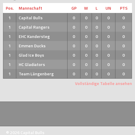
Pos.
Mannschaft
GP
W
L
UN
PTS
1
Capital Bulls
0
0
0
0
0
1
Capital Rangers
0
0
0
0
0
1
EHC Kandersteg
0
0
0
0
0
1
Emmen Ducks
0
0
0
0
0
1
Glad Ice Boys
0
0
0
0
0
1
HC Gladiators
0
0
0
0
0
1
Team Längenberg
0
0
0
0
0
Vollständige Tabelle ansehen
© 2026 Capital Bulls