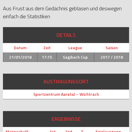
Aus Frust aus dem Gedächnis geblasen und deswegen
einfach die Statistiken
DETAILS
Datum
Zeit
League
Saison
21/01/2018
17:15
Sagibach Cup
2017 / 2018
AUSTRAGUNGSORT
Sportzentrum Aaretal – Wichtrach
ERGEBNISSE
Mannschaft
1st
2nd
T
Spielausgang