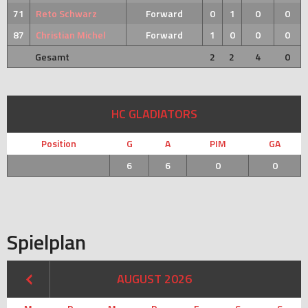
71
Reto Schwarz
Forward
0
1
0
0
87
Christian Michel
Forward
1
0
0
0
Gesamt
2
2
4
0
HC GLADIATORS
Position
G
A
PIM
GA
6
6
0
0
Spielplan
AUGUST 2026