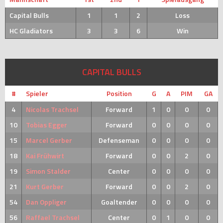
Capital Bulls
1
1
2
Loss
HC Gladiators
3
3
6
Win
CAPITAL BULLS
#
Spieler
Position
G
A
PIM
GA
4
Nicolas Trachsel
Forward
1
0
0
0
10
Tobias Egger
Forward
0
0
0
0
15
Marcel Gerber
Defenseman
0
0
0
0
18
Kai Frühwirt
Forward
0
0
2
0
19
Simon Stalder
Center
0
0
0
0
21
Kurt Gerber
Forward
0
0
2
0
54
Dan Oppliger
Goaltender
0
0
0
0
56
Raffael Trachsel
Center
0
1
0
0