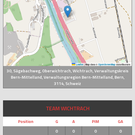
Leaflet
|
Map data ©
OpenStreetMap
contributors
30, Sägebachweg, Oberwichtrach, Wichtrach, Verwaltungskreis
Bern-Mittelland, Verwaltungsregion Bern-Mittelland, Bern,
3114, Schweiz
TEAM WICHTRACH
Position
G
A
PIM
GA
0
0
0
0