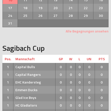
17
18
19
20
21
22
23
24
25
26
27
28
29
30
31
Alle Begegnungen ansehen
Sagibach Cup
Pos.
Mannschaft
GP
W
L
UN
PTS
1
Capital Bulls
0
0
0
0
0
1
Capital Rangers
0
0
0
0
0
1
EHC Kandersteg
0
0
0
0
0
1
Emmen Ducks
0
0
0
0
0
1
Glad Ice Boys
0
0
0
0
0
1
HC Gladiators
0
0
0
0
0