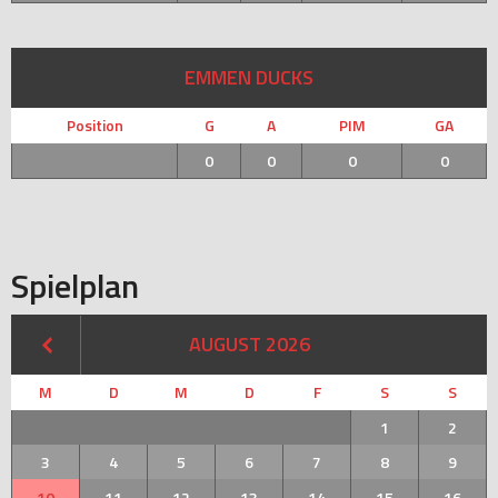
EMMEN DUCKS
Position
G
A
PIM
GA
0
0
0
0
Spielplan
AUGUST 2026
M
D
M
D
F
S
S
1
2
3
4
5
6
7
8
9
10
11
12
13
14
15
16