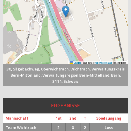
Leaflet
|
Map data ©
OpenStreetMap
contributors
30, Sägebachweg, Oberwichtrach, Wichtrach, Verwaltungskreis
Bern-Mittelland, Verwaltungsregion Bern-Mittelland, Bern,
3114, Schweiz
ERGEBNISSE
Mannschaft
1st
2nd
T
Spielausgang
Team Wichtrach
2
0
2
Loss