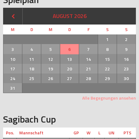
AUGUST 2026
M
D
M
D
F
S
S
1
2
3
4
5
6
7
8
9
10
11
12
13
14
15
16
17
18
19
20
21
22
23
24
25
26
27
28
29
30
31
Alle Begegnungen ansehen
Sagibach Cup
Pos.
Mannschaft
GP
W
L
UN
PTS