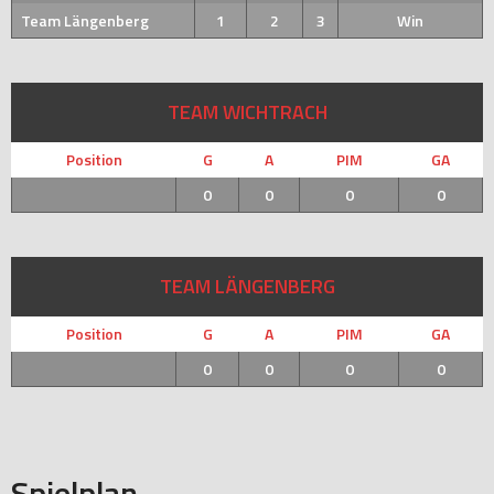
Team Längenberg
1
2
3
Win
TEAM WICHTRACH
Position
G
A
PIM
GA
0
0
0
0
TEAM LÄNGENBERG
Position
G
A
PIM
GA
0
0
0
0
Spielplan