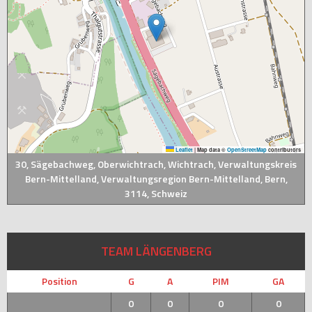
Leaflet
|
Map data ©
OpenStreetMap
contributors
30, Sägebachweg, Oberwichtrach, Wichtrach, Verwaltungskreis
Bern-Mittelland, Verwaltungsregion Bern-Mittelland, Bern,
3114, Schweiz
TEAM LÄNGENBERG
Position
G
A
PIM
GA
0
0
0
0