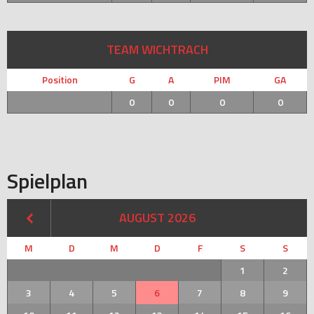
TEAM WICHTRACH
Position
G
A
PIM
GA
0
0
0
0
Spielplan
AUGUST 2026
M
D
M
D
F
S
S
1
2
3
4
5
6
7
8
9