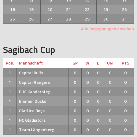
18
19
20
21
22
23
24
25
26
27
28
29
30
31
Alle Begegnungen ansehen
Sagibach Cup
Pos.
Mannschaft
GP
W
L
UN
PTS
1
Capital Bulls
0
0
0
0
0
1
Capital Rangers
0
0
0
0
0
1
EHC Kandersteg
0
0
0
0
0
1
Emmen Ducks
0
0
0
0
0
1
Glad Ice Boys
0
0
0
0
0
1
HC Gladiators
0
0
0
0
0
1
Team Längenberg
0
0
0
0
0