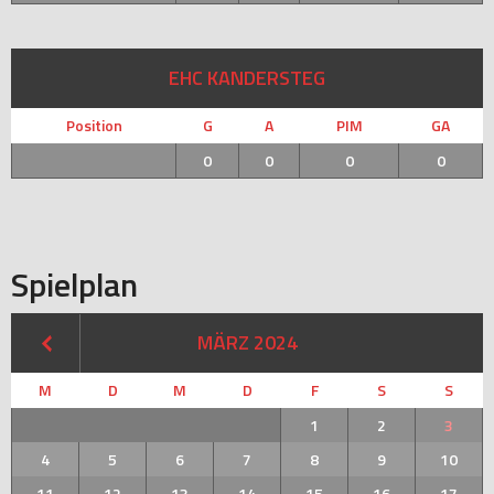
EHC KANDERSTEG
Position
G
A
PIM
GA
0
0
0
0
Spielplan
MÄRZ 2024
M
D
M
D
F
S
S
1
2
3
4
5
6
7
8
9
10
11
12
13
14
15
16
17