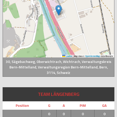
Leaflet
|
Map data ©
OpenStreetMap
contributors
30, Sägebachweg, Oberwichtrach, Wichtrach, Verwaltungskreis
Bern-Mittelland, Verwaltungsregion Bern-Mittelland, Bern,
3114, Schweiz
TEAM LÄNGENBERG
Position
G
A
PIM
GA
0
0
0
0