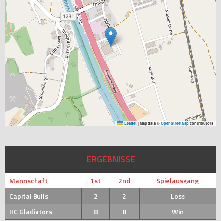
Leaflet
|
Map data ©
OpenStreetMap
contributors
ERGEBNISSE
Mannschaft
1st
2nd
Spielausgang
Capital Bulls
2
2
Loss
HC Gladiators
8
8
Win