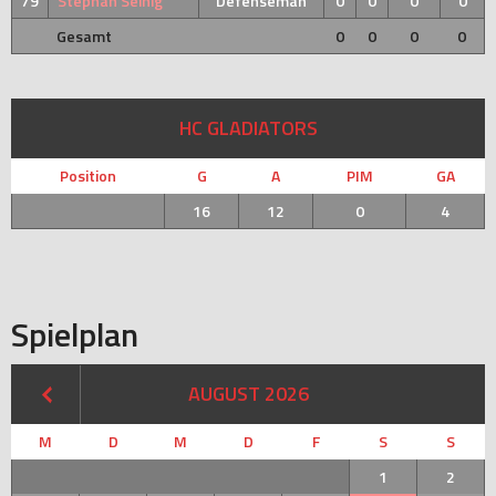
79
Stephan Seinig
Defenseman
0
0
0
0
Gesamt
0
0
0
0
HC GLADIATORS
Position
G
A
PIM
GA
16
12
0
4
Spielplan
AUGUST 2026
M
D
M
D
F
S
S
1
2