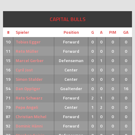
CAPITAL BULLS
#
Spieler
Position
G
A
PIM
GA
10
Tobias Egger
Forward
0
0
0
0
11
Reto Müller
Forward
0
0
0
0
15
Marcel Gerber
Defenseman
0
1
0
0
16
Cyril Jost
Center
0
0
0
0
19
Simon Stalder
Center
0
0
0
0
54
Dan Oppliger
Goaltender
0
0
0
16
71
Reto Schwarz
Forward
2
1
0
0
79
Pepe Angeli
Center
1
2
0
0
87
Christian Michel
Forward
1
0
0
0
92
Dominic Hänni
Forward
0
0
0
0