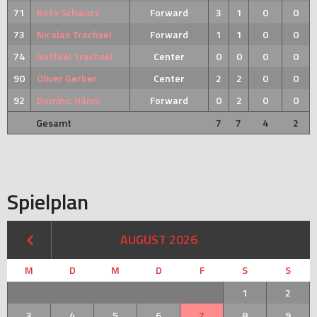
71
Reto Schwarz
Forward
3
1
0
0
73
Nicolas Trachsel
Forward
1
1
0
0
74
Raffael Trachsel
Center
0
0
0
0
90
Oliver Gerber
Center
2
2
0
0
92
Dominic Hänni
Forward
0
2
0
0
Gesamt
7
7
4
2
Spielplan
AUGUST 2026
M
D
M
D
F
S
S
1
2
3
4
5
6
7
8
9