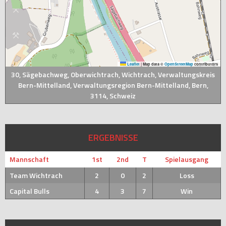
Leaflet
|
Map data ©
OpenStreetMap
contributors
30, Sägebachweg, Oberwichtrach, Wichtrach, Verwaltungskreis
Bern-Mittelland, Verwaltungsregion Bern-Mittelland, Bern,
3114, Schweiz
ERGEBNISSE
Mannschaft
1st
2nd
T
Spielausgang
Team Wichtrach
2
0
2
Loss
Capital Bulls
4
3
7
Win