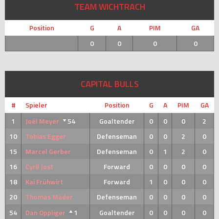
TEAM WICHTRACH
Position
G
A
PIM
GA
0
0
0
0
CAPITAL BULLS
#
Spieler
Position
G
A
PIM
GA
1
Joël Meyer
54
Goaltender
0
0
0
2
10
Tobias Egger
Defenseman
0
0
2
0
15
Marcel Gerber
Defenseman
0
1
2
0
16
Cyril Jost
Forward
0
0
0
0
18
Kai Frühwirt
Forward
1
0
0
0
20
Thomas Mäder
Defenseman
0
0
0
0
54
Dan Oppliger
1
Goaltender
0
0
0
0